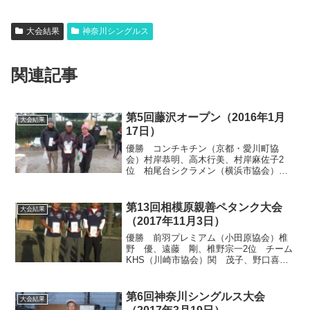
大会結果
神奈川シングルス
関連記事
第5回藤沢オープン（2016年1月
大会結果
17日）
優勝 コンチキチン（京都・愛川町協
会）村岸恭明、高木行美、村岸麻佐子2
位 柏尾台シクラメン（横浜市協会）入
内嶋 茂、渡辺玲子、天本ふさ子3位 豊
川C（小田原協会）神谷 勝、高橋千代
子、飯島惣助3位 ス・フラン（寒川町）
第13回相模原親善ペタンク大会
大会結果
金子みどり、米澤 茂、...
（2017年11月3日）
優勝 前羽プレミアム（小田原協会）椎
野 優、遠藤 剛、椎野宗一2位 チーム
KHS（川崎市協会）関 茂子、野口喜一
郎、渡辺博美3位 ス・フラン（寒川町）
金子みどり、米澤 茂、米澤 祐4位 座
間専科E（座間市協会）石丸照清、山下洋
第6回神奈川シングルス大会
大会結果
文、前田省三