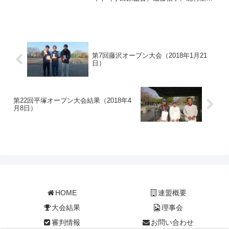
一、坂口 修3位 駿東（静岡県）鎌野
稔、二本木直光、渡邉喜美代3位 エンジ
ョイ保坂信治、福居桂子、河村徹夫
第7回藤沢オープン大会（2018年1月21
日）
第22回平塚オープン大会結果（2018年4
月8日）
HOME
連盟概要
大会結果
理事会
審判情報
お問い合わせ