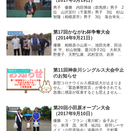
（2017年3月19日）
男子 優勝 内田博雄（群馬県）男子 2
位 山沢宜行（千葉県）男子 3位 杉山
智隆（相模原市）男子 3位 落合幸矢
（群馬県）女子 優勝 今泉君子（埼玉
県） 女子 2位 泉 恵美子（埼玉県）
女子 3位 永田弘子（横浜市協会）女
第17回かながわ杯争奪大会
かながわ杯
子 3位 渡辺玲子...
（2014年9月21日）
優勝 相模原小山英一、池田光孝、田治
米 平、杉山智隆、愛川淳子2位 大和天
野豊子、天野弘康、武村宜功、岩井
晃、天野洋一3位 愛川B熊坂友治、深澤
善司、藤田廣忠、箱石拓也、高木姫代子3
位 座間A川又宣博、早川紋子、増山勝
第11回神奈川シングルス大会中止
神奈川シングルス
美、小亀伸吾、小亀寿...
のお知らせ
新型コロナウイルス感染拡大が止まりま
せん、「緊急事態宣言」が発令されても
急激に感染が収束するとも思えません。
つきましては、3月１４日（日）開催予定
の「神奈川シングルスペタンク大会」を
中止と致します。
第20回小田原オープン大会
大会結果
（2017年9月10日）
優勝 ス・フラン（寒川町）金子みど
り、米澤 茂、米澤 祐2位 前羽シーサ
イド（小田原協会）遠藤信子、北村重