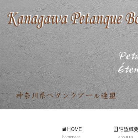
HOME
連盟概
homepage
about us