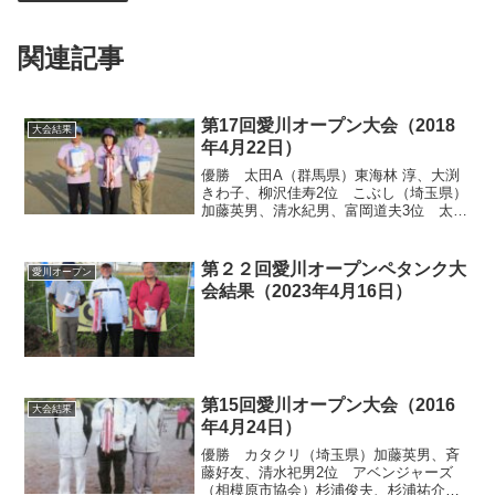
関連記事
第17回愛川オープン大会（2018
大会結果
年4月22日）
優勝 太田A（群馬県）東海林 淳、大渕
きわ子、柳沢佳寿2位 こぶし（埼玉県）
加藤英男、清水紀男、富岡道夫3位 太田
C（群馬県）矢島幸子、落合幸矢、金井
満3位 モン・ソレイユ（東京都）坂 幸
宣、細田礼子、溝口菊男
第２２回愛川オープンペタンク大
愛川オープン
会結果（2023年4月16日）
第15回愛川オープン大会（2016
大会結果
年4月24日）
優勝 カタクリ（埼玉県）加藤英男、斉
藤好友、清水祀男2位 アベンジャーズ
（相模原市協会）杉浦俊夫、杉浦祐介、