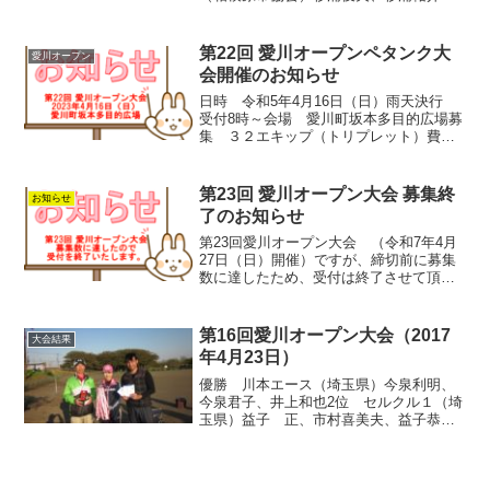
渡部義大3位 ペタ吉組（東京都）桜井加
止利、金垣 洋、安江義重3位 湘南金星
（藤沢市）濱 俊昭、岩井隆彦、柳瀬久
第22回 愛川オープンペタンク大
愛川オープン
満
会開催のお知らせ
日時 令和5年4月16日（日）雨天決行
受付8時～会場 愛川町坂本多目的広場募
集 ３２エキップ（トリプレット）費
用 1,500円（日ぺ会員） 2,000円（非
会員）備考 弁当・飲み物は各自ご持参
ください募集要項・申込書はこちら
第23回 愛川オープン大会 募集終
お知らせ
了のお知らせ
第23回愛川オープン大会 （令和7年4月
27日（日）開催）ですが、締切前に募集
数に達したため、受付は終了させて頂き
ます。多数のご応募ありがとうございま
した。
第16回愛川オープン大会（2017
大会結果
年4月23日）
優勝 川本エース（埼玉県）今泉利明、
今泉君子、井上和也2位 セルクル１（埼
玉県）益子 正、市村喜美夫、益子恭子3
位 モンソレイユB（東京都）岡本弘昭、
水本敏之、伊藤広治3位 片柳ファイター
ズ（埼玉県）橋本 徹、佐東眞後、吉川
静男