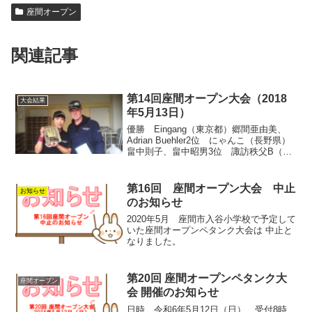
座間オープン
関連記事
第14回座間オープン大会（2018
大会結果
年5月13日）
優勝 Eingang（東京都）郷間亜由美、
Adrian Buehler2位 にゃんこ（長野県）
畠中則子、畠中昭男3位 諏訪秩父B（埼
玉県）太幡菊男、市川和男3位 チーム
K・Y（静岡県）加藤 薫、矢澤 翼
第16回 座間オープン大会 中止
お知らせ
のお知らせ
2020年5月 座間市入谷小学校で予定して
いた座間オープンペタンク大会は 中止と
なりました。
第20回 座間オープンペタンク大
座間オープン
会 開催のお知らせ
日時 令和6年5月12日（日） 受付8時