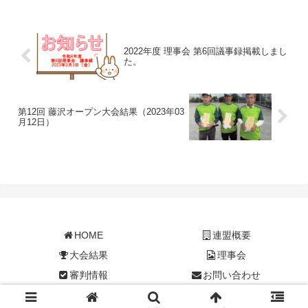
市） 加藤薫様、土志田勝三様準優勝
メモワール（愛知県）石川眞...
2022年度 理事会 第6回議事録掲載しまし
た。
第12回 藤沢オープン大会結果（2023年03
月12日）
HOME
連盟概要
大会結果
理事会
審判情報
お問い合わせ
© 2019 神奈川県ペタンク・ブール連盟.