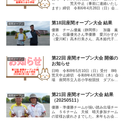
～ 荒天中止（事前に連絡いたし
ます）締切 令和6年4月28日（日）会
場 座間市入谷小学校特設会場方式 ダ
ブルス 64チーム費用 日ぺ会員 1,500
円/一人、その他愛好者 2,000円/一人
第18回座間オープン大会 結果
座間オープン
備...
優勝 チーム優薫（静岡県） 加藤 薫
さん、佐藤優光さん準優勝 愛川かすが
（愛川町）高木行美さん、高木姫代子さ
ん3位 深川バーボン（江東区）宮澤伸一
さん、佐藤正江さん
第22回 座間オープン大会 開催の
座間オープン
お知らせ
日時 令和8年5月10日（日）受付 8時
荒天中止締切 令和8年4月30日（木）会
場 座間市立入谷小学校競技 ダブルス
費用 会員1,500円/一人、非会員2,000円/
一人備考 お弁当は出ませんので各自ご
用意ください詳細は募集要項をご確認
第21回 座間オープン大会 結果
座間オープン
く...
（20250511）
優勝・準優勝チームが揃い踏み出場チー
ム ５６チーム 天候 晴天参加チーム
の皆様お疲れさまでした。来年もお会い
できることを楽しみにしております！優
勝 チャレンジャー （静岡県・横浜