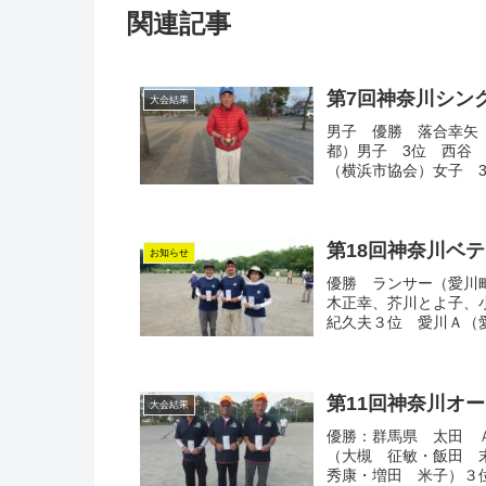
関連記事
第7回神奈川シング
大会結果
男子 優勝 落合幸矢
都）男子 3位 西谷
（横浜市協会）女子 3
第18回神奈川ベ
お知らせ
優勝 ランサー（愛川
木正幸、芥川とよ子、
紀久夫３位 愛川Ａ（
第11回神奈川オ
大会結果
優勝：群馬県 太田 
（大槻 征敏・飯田 
秀康・増田 米子）３位