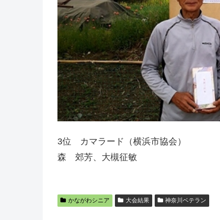
3位 カマラード（横浜市協会）
森 郊芳、大槻征敏
かながわシニア
大会結果
神奈川ベテラン