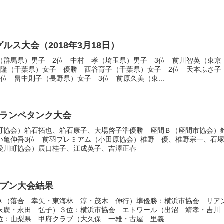
ルス大会（2018年3月18日）
（群馬県）男子 2位 中村 孝（埼玉県）男子 3位 前川智英（東京
 隆（千葉県）女子 優勝 西谷育子（千葉県）女子 2位 天本ふさ子
位 畠中則子（長野県）女子 3位 前原久美（東...
テランペタンク大会
町協会）箱石拓也、箱石康子、大場啓子準優勝 座間Ｂ（座間市協会）
小亀伸吾3位 前羽プレミアム（小田原協会）椎野 優、椎野宗一、石
愛川町協会）辰口桂子、江成英子、吉澤正春
ープン大会結果
Ａ（落合 幸矢・東海林 淳・茂木 伸行）準優勝：横浜市協会 リア
末廣・永田 弘子）３位：横浜市協会 エトワール（出沼 靖孝・吉
：山梨県 甲府クラブ（大久保 一雄・古屋 里義...