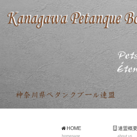
HOME
連盟概
homepage
about us