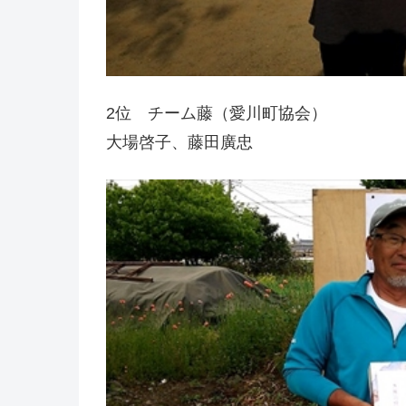
2位 チーム藤（愛川町協会）
大場啓子、藤田廣忠